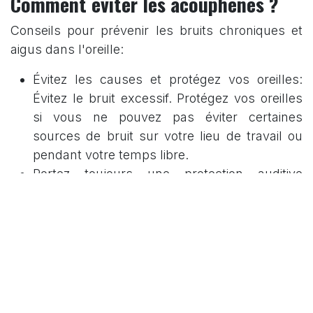
Comment éviter les acouphènes ?
Conseils pour prévenir les bruits chroniques et
aigus dans l'oreille:
Évitez les causes et protégez vos oreilles:
Évitez le bruit excessif. Protégez vos oreilles
si vous ne pouvez pas éviter certaines
sources de bruit sur votre lieu de travail ou
pendant votre temps libre.
Portez toujours une protection auditive
lorsque vous êtes exposé au bruit ou à la
musique forte.
Évitez le stress excessif: c'est parce que le
stress favorise le développement de bruits
désagréables dans l'oreille. "Il vaut mieux
descendre les choses à la vitesse supérieure
que de tomber complètement en panne un